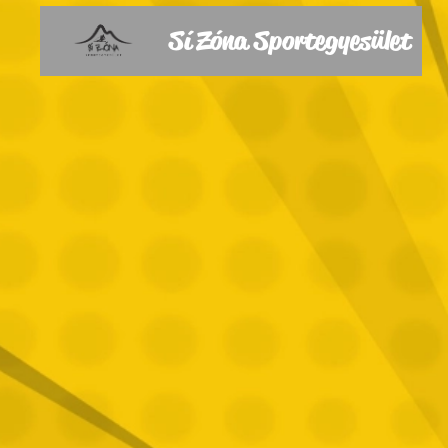
Sí Zóna Sportegyesület