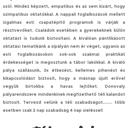
szól.
Mindez képzett, empatikus és az sem kizárt, hogy
szimpatikus oktatókkal.
A nappali foglalkozások mellett
izgalmas esti csapatépítő programok is várják a
résztvevőket.
Családok esetében a gyerekeknek külön
oktatást is tudunk biztosítani. A
kiválóan pántlikázott
oktatási tematikánk a sípályán nem ér véget, ugyanis az
esti foglalkozásokon sok-sok szakmai praktikát
érdekességet is megosztunk a tábor lakókkal.
A kiváló
pálya szállásunk, 3x étkezést, kellemes pihenést és
kikapcsolódást biztosít, hogy a másnap újult erővel
vegyük birtokba a havas lejtőket.
Donovaly
pályarendszere mindenkinek megfizethető téli kalandot
biztosít.
Tervezd velünk a téli szabadságot........ több
esetben csak 2 nap szabadság 4 nap síeléssel!