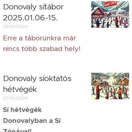
Donovaly sítábor
2025.01.06-15.
08/10/2024
Erre a táborunkra már
nincs több szabad hely!
Donovaly síoktatós
hétvégék
07/10/2024
Sí hétvégék
Donovalyban a Sí
Zónával!