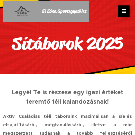
Sí Zóna Sportegyesület
Sítáborok 2025
Legyél Te is részese egy igazi értéket
teremtő téli kalandozásnak!
Aktív Családias téli táboraink maximálisan a síelés
elsajátításáról, megtanulássáról, illetve a már
megszerzett tudásnak a tovább fejlesztéséről